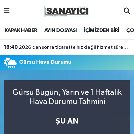
Tekirdağ Nöbetçi Eczaneler
KAPAK HABER
AYIN DOSYASI
İÇİMİZDEN BİRİ
ÇO
Tekirdağ Hava Durumu
16:40
2026’dan sonra ticarette hız değil hizmet sürekliliği öne çıkacak
Tekirdağ Namaz Vakitleri
Gürsu Hava Durumu
Tekirdağ Trafik Yoğunluk Haritası
Süper Lig Puan Durumu ve Fikstür
Gürsu Bugün, Yarın ve 1 Haftalık
Tüm Manşetler
Hava Durumu Tahmini
Son Dakika Haberleri
ŞU AN
Haber Arşivi