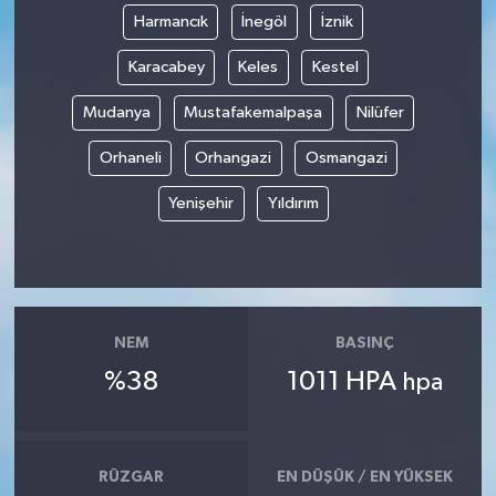
Harmancık
İnegöl
İznik
Karacabey
Keles
Kestel
Mudanya
Mustafakemalpaşa
Nilüfer
Orhaneli
Orhangazi
Osmangazi
Yenişehir
Yıldırım
NEM
BASINÇ
%38
1011 HPA
hpa
RÜZGAR
EN DÜŞÜK / EN YÜKSEK