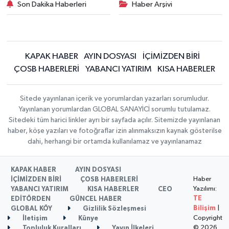
Son Dakika Haberleri
Haber Arşivi
KAPAK HABER
AYIN DOSYASI
İÇİMİZDEN BİRİ
ÇOSB HABERLERİ
YABANCI YATIRIM
KISA HABERLER
Sitede yayınlanan içerik ve yorumlardan yazarları sorumludur.
Yayınlanan yorumlardan GLOBAL SANAYİCİ sorumlu tutulamaz.
Sitedeki tüm harici linkler ayrı bir sayfada açılır. Sitemizde yayınlanan
haber, köşe yazıları ve fotoğraflar izin alınmaksızın kaynak gösterilse
dahi, herhangi bir ortamda kullanılamaz ve yayınlanamaz
KAPAK HABER
AYIN DOSYASI
Haber
İÇİMİZDEN BİRİ
ÇOSB HABERLERİ
Yazılımı:
YABANCI YATIRIM
KISA HABERLER
CEO
TE
EDİTÖRDEN
GÜNCEL HABER
Bilişim
|
GLOBAL KÖY
Gizlilik Sözleşmesi
Copyright
İletişim
Künye
© 2026
Topluluk Kuralları
Yayın İlkeleri