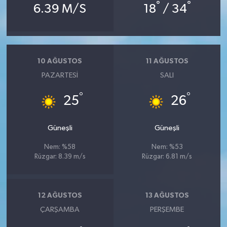
°
°
6.39 M/S
18
/ 34
10 AĞUSTOS
11 AĞUSTOS
PAZARTESI
SALI
°
°
25
26
Güneşli
Güneşli
Nem: %58
Nem: %53
Rüzgar: 8.39 m/s
Rüzgar: 6.81 m/s
12 AĞUSTOS
13 AĞUSTOS
ÇARŞAMBA
PERŞEMBE