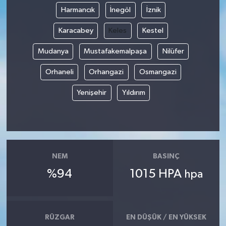
Harmancık
İnegöl
İznik
Karacabey
Keles
Kestel
Mudanya
Mustafakemalpaşa
Nilüfer
Orhaneli
Orhangazi
Osmangazi
Yenişehir
Yıldırım
NEM
BASINÇ
%94
1015 HPA
hpa
RÜZGAR
EN DÜŞÜK / EN YÜKSEK