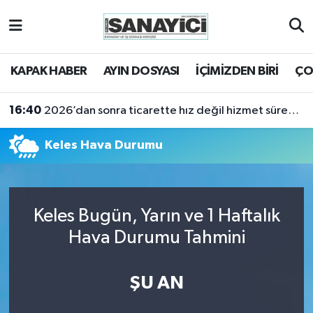
Tekirdağ Nöbetçi Eczaneler
KAPAK HABER
AYIN DOSYASI
İÇİMİZDEN BİRİ
ÇO
Tekirdağ Hava Durumu
16:40
2026’dan sonra ticarette hız değil hizmet sürekliliği öne çıkacak
Tekirdağ Namaz Vakitleri
Keles Hava Durumu
Tekirdağ Trafik Yoğunluk Haritası
Süper Lig Puan Durumu ve Fikstür
Keles Bugün, Yarın ve 1 Haftalık
Tüm Manşetler
Hava Durumu Tahmini
Son Dakika Haberleri
ŞU AN
Haber Arşivi