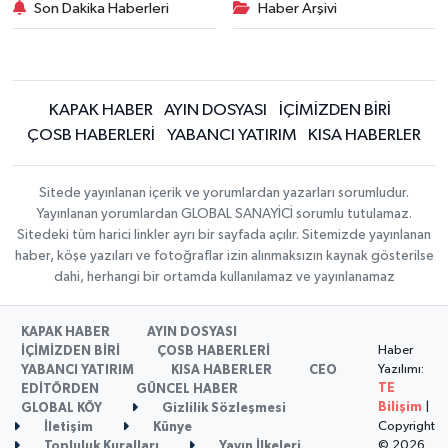
Son Dakika Haberleri
Haber Arşivi
KAPAK HABER
AYIN DOSYASI
İÇİMİZDEN BİRİ
ÇOSB HABERLERİ
YABANCI YATIRIM
KISA HABERLER
Sitede yayınlanan içerik ve yorumlardan yazarları sorumludur.
Yayınlanan yorumlardan GLOBAL SANAYİCİ sorumlu tutulamaz.
Sitedeki tüm harici linkler ayrı bir sayfada açılır. Sitemizde yayınlanan
haber, köşe yazıları ve fotoğraflar izin alınmaksızın kaynak gösterilse
dahi, herhangi bir ortamda kullanılamaz ve yayınlanamaz
KAPAK HABER
AYIN DOSYASI
Haber
İÇİMİZDEN BİRİ
ÇOSB HABERLERİ
Yazılımı:
YABANCI YATIRIM
KISA HABERLER
CEO
TE
EDİTÖRDEN
GÜNCEL HABER
Bilişim
|
GLOBAL KÖY
Gizlilik Sözleşmesi
Copyright
İletişim
Künye
© 2026
Topluluk Kuralları
Yayın İlkeleri