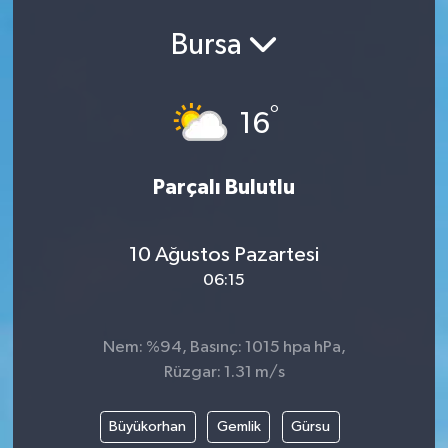
Bursa
°
16
Parçalı Bulutlu
10 Ağustos Pazartesi
06:15
Nem: %94, Basınç: 1015 hpa hPa,
Rüzgar: 1.31 m/s
Büyükorhan
Gemlik
Gürsu