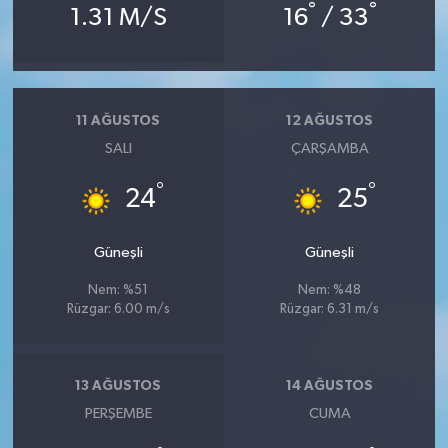
°
°
1.31 M/S
16
/ 33
11 AĞUSTOS
12 AĞUSTOS
SALI
ÇARŞAMBA
°
°
24
25
Güneşli
Güneşli
Nem: %51
Nem: %48
Rüzgar: 6.00 m/s
Rüzgar: 6.31 m/s
13 AĞUSTOS
14 AĞUSTOS
PERŞEMBE
CUMA