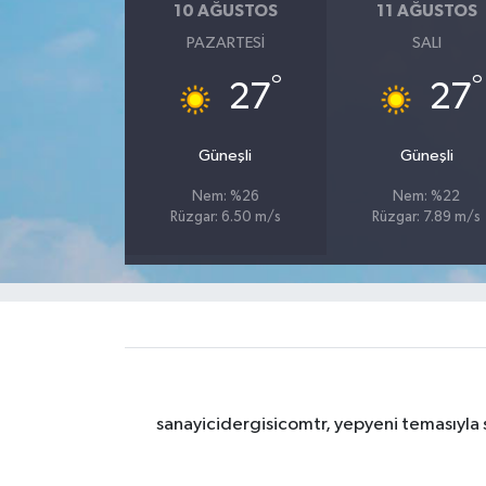
10 AĞUSTOS
11 AĞUSTOS
PAZARTESI
SALI
°
°
27
27
Güneşli
Güneşli
Nem: %26
Nem: %22
Rüzgar: 6.50 m/s
Rüzgar: 7.89 m/s
sanayicidergisicomtr, yepyeni temasıyla s