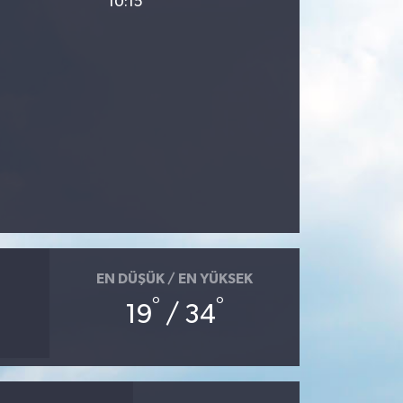
10:15
EN DÜŞÜK / EN YÜKSEK
°
°
19
/ 34