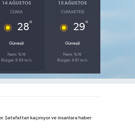
14 AĞUSTOS
15 AĞUSTOS
CUMA
CUMARTESI
°
°
28
29
Güneşli
Güneşli
Nem: %16
Nem: %16
Rüzgar: 6.69 m/s
Rüzgar: 4.81 m/s
r. Şatafattan kaçınıyor ve insanlara haber