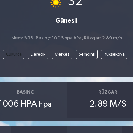
32
Güneşli
Nem: %13, Basınç: 1006 hpa hPa, Rüzgar: 2.89 m/s
Çukurca
Derecik
Merkez
Şemdinli
Yüksekova
BASINÇ
RÜZGAR
1006 HPA
2.89 M/S
hpa