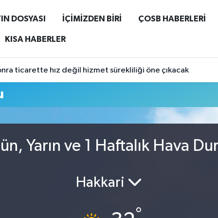
IN DOSYASI
İÇİMİZDEN BİRİ
ÇOSB HABERLERİ
KISA HABERLER
ra ticarette hız değil hizmet sürekliliği öne çıkacak
u
n, Yarın ve 1 Haftalık Hava D
Hakkari
°