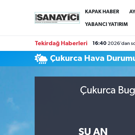
KAPAK HABER
AY
Tekirdağ Nöbetçi Eczaneler
YABANCI YATIRIM
Tekirdağ Hava Durumu
Tekirdağ Haberleri
16:40
2026’dan son
Tekirdağ Namaz Vakitleri
Çukurca Hava Durum
Tekirdağ Trafik Yoğunluk Haritası
Süper Lig Puan Durumu ve Fikstür
Çukurca Bugü
Tüm Manşetler
Son Dakika Haberleri
ŞU AN
Haber Arşivi