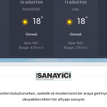
10 AĞUSTOS
11 AĞUSTOS
PAZARTESI
SALI
°
°
18
18
Güneşli
Güneşli
Nem: %61
Nem: %62
Rüzgar: 4.00 m/s
Rüzgar: 2.81 m/s
izleri buluştururken, sadelik ve modernizmi bir araya getiriyo
okuyabilecekleri bir altyapı sunuyor.