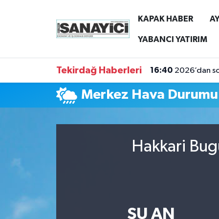
KAPAK HABER
AY
Tekirdağ Nöbetçi Eczaneler
YABANCI YATIRIM
Tekirdağ Hava Durumu
Tekirdağ Haberleri
16:40
2026’dan son
Tekirdağ Namaz Vakitleri
Merkez Hava Durumu
Tekirdağ Trafik Yoğunluk Haritası
Süper Lig Puan Durumu ve Fikstür
Hakkari Bug
Tüm Manşetler
Son Dakika Haberleri
ŞU AN
Haber Arşivi