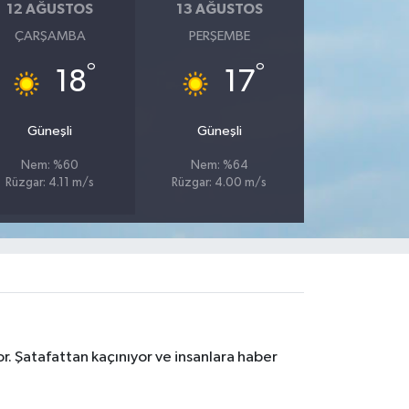
12 AĞUSTOS
13 AĞUSTOS
ÇARŞAMBA
PERŞEMBE
°
°
18
17
Güneşli
Güneşli
Nem: %60
Nem: %64
Rüzgar: 4.11 m/s
Rüzgar: 4.00 m/s
r. Şatafattan kaçınıyor ve insanlara haber