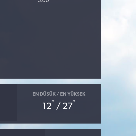
15:00
EN DÜŞÜK / EN YÜKSEK
°
°
12
/ 27