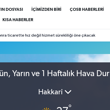
IN DOSYASI
İÇİMİZDEN BİRİ
ÇOSB HABERLERİ
KISA HABERLER
ra ticarette hız değil hizmet sürekliliği öne çıkacak
ün, Yarın ve 1 Haftalık Hava Du
Hakkari
°