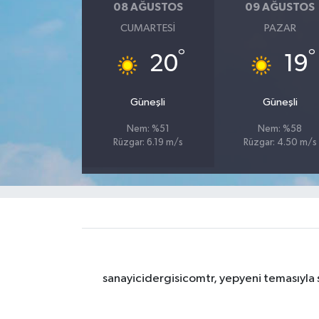
08 AĞUSTOS
09 AĞUSTOS
CUMARTESI
PAZAR
°
°
20
19
Güneşli
Güneşli
Nem: %51
Nem: %58
Rüzgar: 6.19 m/s
Rüzgar: 4.50 m/s
sanayicidergisicomtr, yepyeni temasıyla s