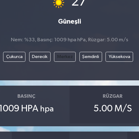
27
Güneşli
Nem: %33, Basınç: 1009 hpa hPa, Rüzgar: 5.00 m/s
Çukurca
Derecik
Merkez
Şemdinli
Yüksekova
BASINÇ
RÜZGAR
1009 HPA
5.00 M/S
hpa