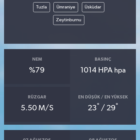
Tuzla
Ümraniye
Üsküdar
Zeytinburnu
NEM
BASINÇ
%79
1014 HPA
hpa
RÜZGAR
EN DÜŞÜK / EN YÜKSEK
°
°
5.50 M/S
23
/ 29