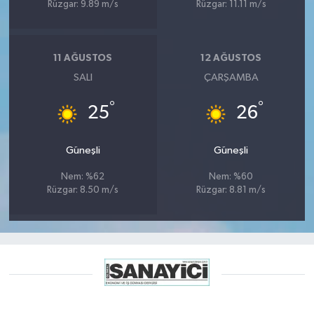
Rüzgar: 9.89 m/s
Rüzgar: 11.11 m/s
11 AĞUSTOS
12 AĞUSTOS
SALI
ÇARŞAMBA
°
°
25
26
Güneşli
Güneşli
Nem: %62
Nem: %60
Rüzgar: 8.50 m/s
Rüzgar: 8.81 m/s