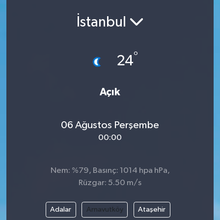
İstanbul
°
24
Açık
06 Ağustos Perşembe
00:00
Nem: %79, Basınç: 1014 hpa hPa,
Rüzgar: 5.50 m/s
Adalar
Arnavutköy
Ataşehir