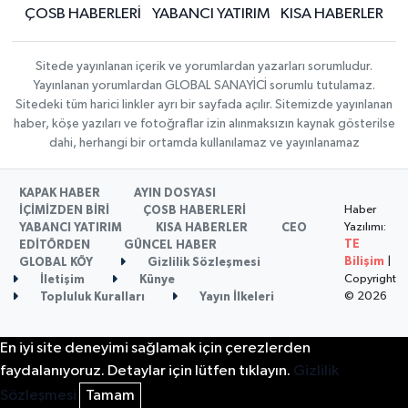
ÇOSB HABERLERİ
YABANCI YATIRIM
KISA HABERLER
Sitede yayınlanan içerik ve yorumlardan yazarları sorumludur.
Yayınlanan yorumlardan GLOBAL SANAYİCİ sorumlu tutulamaz.
Sitedeki tüm harici linkler ayrı bir sayfada açılır. Sitemizde yayınlanan
haber, köşe yazıları ve fotoğraflar izin alınmaksızın kaynak gösterilse
dahi, herhangi bir ortamda kullanılamaz ve yayınlanamaz
KAPAK HABER
AYIN DOSYASI
Haber
İÇİMİZDEN BİRİ
ÇOSB HABERLERİ
Yazılımı:
YABANCI YATIRIM
KISA HABERLER
CEO
TE
EDİTÖRDEN
GÜNCEL HABER
Bilişim
|
GLOBAL KÖY
Gizlilik Sözleşmesi
Copyright
İletişim
Künye
© 2026
Topluluk Kuralları
Yayın İlkeleri
En iyi site deneyimi sağlamak için çerezlerden
faydalanıyoruz. Detaylar için lütfen tıklayın.
Gizlilik
Sözleşmesi
Tamam