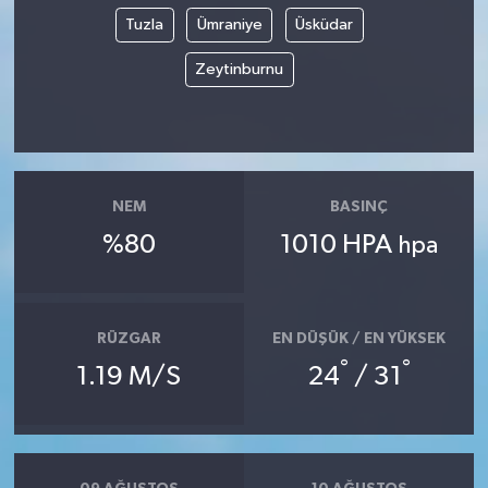
Tuzla
Ümraniye
Üsküdar
Zeytinburnu
NEM
BASINÇ
%80
1010 HPA
hpa
RÜZGAR
EN DÜŞÜK / EN YÜKSEK
°
°
1.19 M/S
24
/ 31