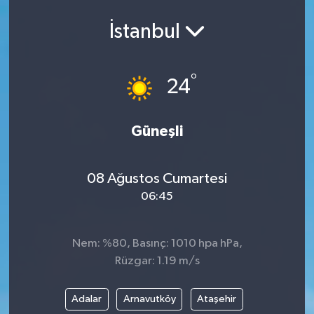
İstanbul
°
24
Güneşli
08 Ağustos Cumartesi
06:45
Nem: %80, Basınç: 1010 hpa hPa,
Rüzgar: 1.19 m/s
Adalar
Arnavutköy
Ataşehir