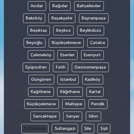
Avcılar
Bağcılar
Bahçelievler
Bakırköy
Başakşehir
Bayrampaşa
Beşiktaş
Beykoz
Beylikdüzü
Beyoğlu
Büyükçekmece
Çatalca
Çekmeköy
Esenler
Esenyurt
Eyüpsultan
Fatih
Gaziosmanpaşa
Güngören
Istanbul
Kadıköy
Kağıthane
Kâğıthane
Kartal
Küçükçekmece
Maltepe
Pendik
Sancaktepe
Sarıyer
Silivri
Sultanbeyli
Sultangazi
Şile
Şişli