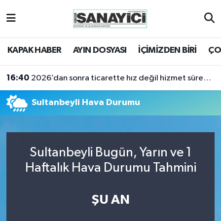
Tekirdağ Nöbetçi Eczaneler
KAPAK HABER
AYIN DOSYASI
İÇİMİZDEN BİRİ
ÇO
Tekirdağ Hava Durumu
16:40
2026’dan sonra ticarette hız değil hizmet sürekliliği öne çıkacak
Tekirdağ Namaz Vakitleri
Sultanbeyli Hava Durumu
Tekirdağ Trafik Yoğunluk Haritası
Süper Lig Puan Durumu ve Fikstür
Sultanbeyli Bugün, Yarın ve 1
Tüm Manşetler
Haftalık Hava Durumu Tahmini
Son Dakika Haberleri
ŞU AN
Haber Arşivi